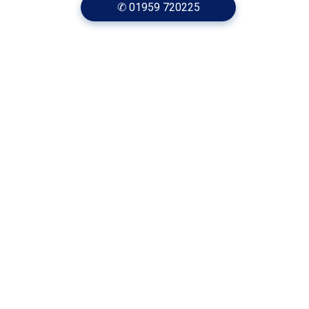
✆ 01959 720225